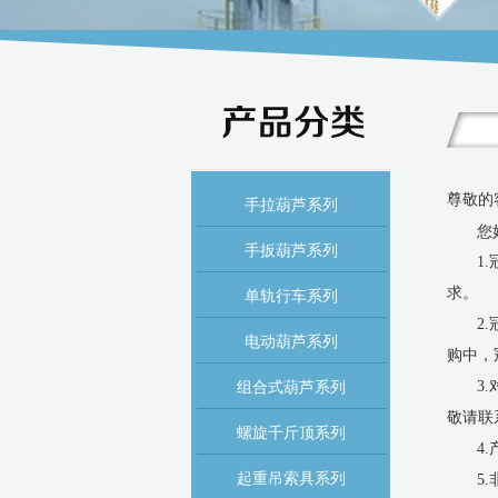
尊敬的
手拉葫芦系列
您
手扳葫芦系列
1
求。
单轨行车系列
2
电动葫芦系列
购中，
组合式葫芦系列
3
敬请联
螺旋千斤顶系列
4
起重吊索具系列
5