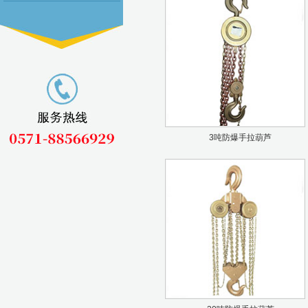
3吨防爆手拉葫芦