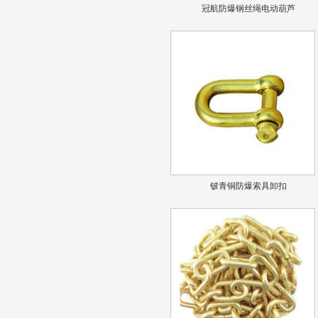
冠航防爆钢丝绳电动葫芦
铍青铜防爆索具卸扣